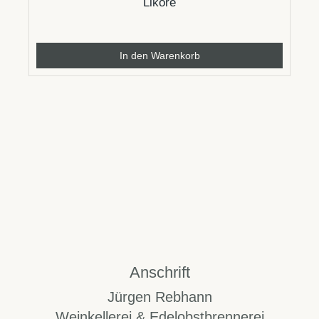
Liköre
In den Warenkorb
Anschrift
Jürgen Rebhann
Weinkellerei & Edelobstbrennerei