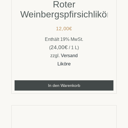
Roter
Weinbergspfirsichlikör
12,00
€
Enthält 19% MwSt.
24,00
€
(
/ 1 L)
zzgl.
Versand
Liköre
In den Warenkorb